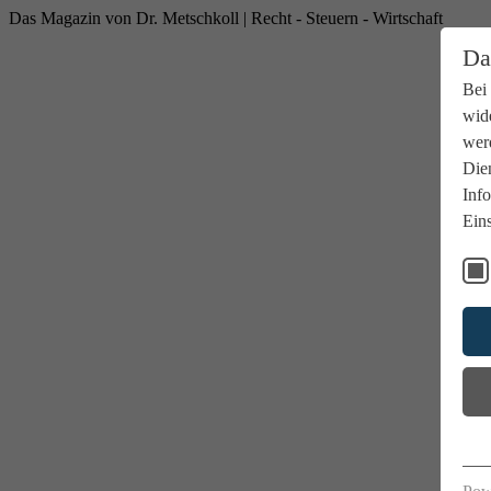
Das Magazin von Dr. Metschkoll | Recht - Steuern - Wirtschaft
Da
Bei
wide
wer
Dien
Info
Eins