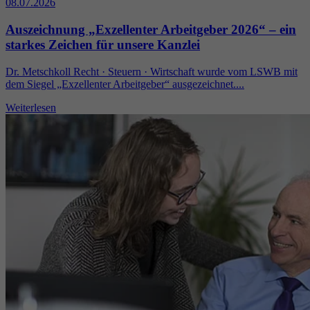
08.07.2026
Auszeichnung „Exzellenter Arbeitgeber 2026“ – ein
starkes Zeichen für unsere Kanzlei
Dr. Metschkoll Recht · Steuern · Wirtschaft wurde vom LSWB mit
dem Siegel „Exzellenter Arbeitgeber“ ausgezeichnet....
Weiterlesen