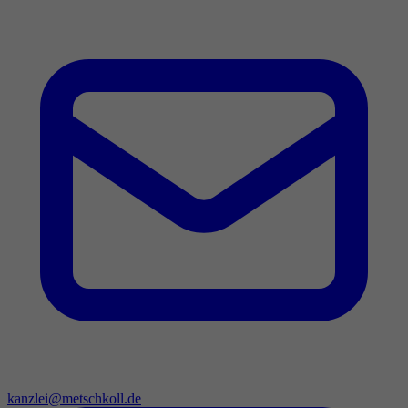
kanzlei@metschkoll.de