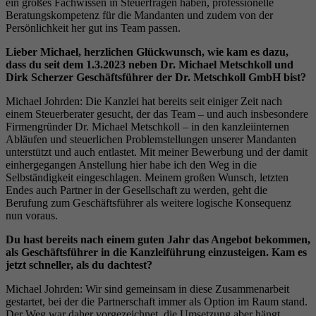
ein großes Fachwissen in Steuerfragen haben, professionelle
Beratungskompetenz für die Mandanten und zudem von der
Persönlichkeit her gut ins Team passen.
Lieber Michael, herzlichen Glückwunsch, wie kam es dazu,
dass du seit dem 1.3.2023 neben Dr. Michael Metschkoll und
Dirk Scherzer Geschäftsführer der Dr. Metschkoll GmbH bist?
Michael Johrden: Die Kanzlei hat bereits seit einiger Zeit nach
einem Steuerberater gesucht, der das Team – und auch insbesondere
Firmengründer Dr. Michael Metschkoll – in den kanzleiinternen
Abläufen und steuerlichen Problemstellungen unserer Mandanten
unterstützt und auch entlastet. Mit meiner Bewerbung und der damit
einhergegangen Anstellung hier habe ich den Weg in die
Selbständigkeit eingeschlagen. Meinem großen Wunsch, letzten
Endes auch Partner in der Gesellschaft zu werden, geht die
Berufung zum Geschäftsführer als weitere logische Konsequenz
nun voraus.
Du hast bereits nach einem guten Jahr das Angebot bekommen,
als Geschäftsführer in die Kanzleiführung einzusteigen. Kam es
jetzt schneller, als du dachtest?
Michael Johrden: Wir sind gemeinsam in diese Zusammenarbeit
gestartet, bei der die Partnerschaft immer als Option im Raum stand.
Der Weg war daher vorgezeichnet, die Umsetzung aber hängt