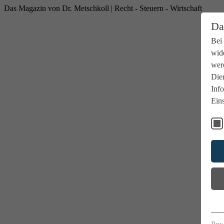
Das Magazin von Dr. Metschkoll | Recht - Steuern - Wirtschaft
Da
Bei
wide
wer
Dien
Info
Eins