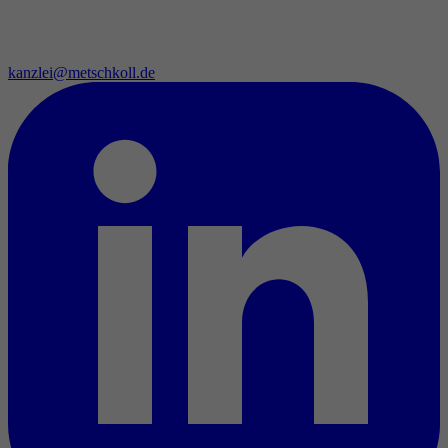
kanzlei@metschkoll.de