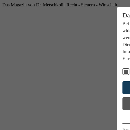
Das Magazin von Dr. Metschkoll | Recht - Steuern - Wirtschaft
Da
Bei
wide
wer
Dien
Info
Eins