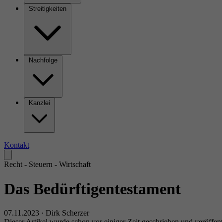
Streitigkeiten
Nachfolge
Kanzlei
Kontakt
Recht - Steuern - Wirtschaft
Das Bedürftigentestament
07.11.2023
·
Dirk Scherzer
Dieser Artikel wurde schon vor einiger Zeit geschrieben und veröffen