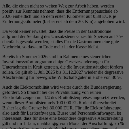
Alle, die einen nicht so weiten Weg zur Arbeit haben, werden
positiv zur Kenntnis nehmen, dass die Entfernungspauschale ab
2026 einheitlich und ab dem ersten Kilometer auf 0,38 EUR je
Entfernungskilometer (bisher erst ab dem 20. Km) angehoben wird.
Da wohl keiner erwartet, dass die Preise in der Gastronomie
aufgrund der Senkung des Umsatzsteuersatzes für Speisen auf 7 %
ebenfalls gesenkt werden, ist dies für die Gastronomen eine gute
Nachricht, so dass am Ende mehr in der Kasse bleibt.
Bereits im Sommer 2026 sind im Rahmen eines steuerlichen
Investitionssofortprogramm einige Gesetzesänderungen für
Unternehmen in Kraft getreten, die die Investitionstätigkeit fördern
sollen. So gilt ab 1. Juli 2025 bis 31.12.2027 wieder die degressive
Abschreibung für bewegliche Wirtschaftsgüter in Höhe von 30 %.
Auch die Elektromobilität wird weiter durch die Bundesregierung
gefördert. So braucht bei der Privatnutzung von reinen
Elektrofahrzeugen nur 1/4 des Bruttolistenpreises angesetzt werden,
wenn dieser Bruttolistenpreis 100.000 EUR nicht überschreitet.
Bisher lag die Grenze bei 80.000 EUR. Für alle Elektrofahrzeuge,
also auch für Lastkraftwagen, Busse und Personenkraftwagen, ist
interessant, dass für diese eine besondere degressive Abschreibung
gilt und im 1. Jahr, unabhängig vom Monat der Anschaffung, 75 %
des Anschaffungspreises als Betriebsausgaben geltend gemacht